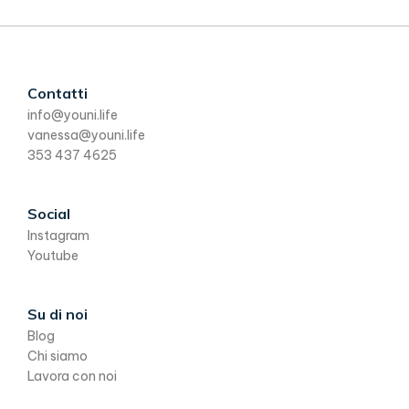
Footer
Contatti
info@youni.life
vanessa@youni.life
353 437 4625
Social
Instagram
Youtube
Su di noi
Blog
Chi siamo
Lavora con noi