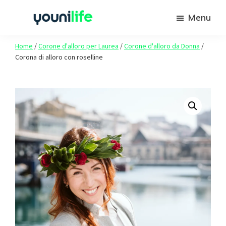
Passa
Passa
Menu
al
al
Youni
contenuto
piè
Spazio
Life
Home
/
Corone d'alloro per Laurea
/
Corone d'alloro da Donna
/
principale
di
agli
Corona di alloro con roselline
pagina
studenti